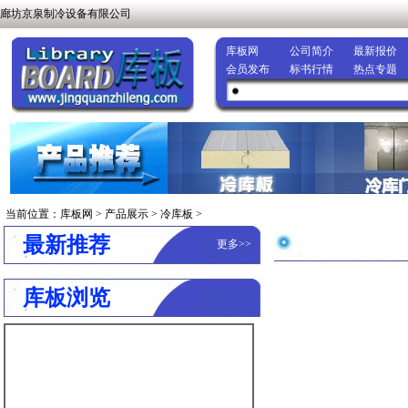
廊坊京泉制冷设备有限公司
库板网
公司简介
最新报价
会员发布
标书行情
热点专题
当前位置：
库板网
>
产品展示
>
冷库板
>
最新推荐
更多
>>
库板浏览