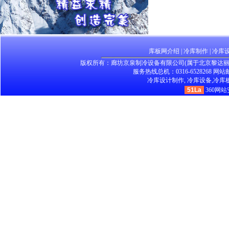
库板网介绍
|
冷库制作
|
冷库
版权所有：廊坊京泉制冷设备有限公司(属于北京黎达
服务热线总机：0316-6528268 网站邮箱：
冷库设计制作,
冷库设备,
冷库板
51La
360网