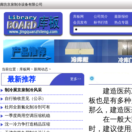
廊坊京泉制冷设备有限公司
库板网
公司简介
最新报价
会员发布
标书行情
热点专题
当前位置：
库板网
>
新闻动态
>
最新推荐
更多
>>
建造医药冷
制冷展京泉制冷风采
自行验收意见（公示）
板也是有多种
杜邦全新氟化制冷剂可有
那么，建造医
一季度商用空调压缩机稳
在一般大型
沈一冷力争打造精品压缩
时，建议使用