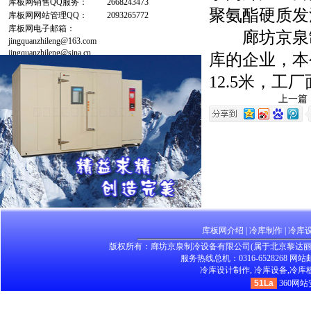
库板网销售QQ服务：
2668243473
聚氨酯硬质发
库板网网站管理QQ：
2093265772
库板网电子邮箱：
廊坊京泉制
jingquanzhileng@163.com
jingquanzhileng@sina.cn
库的企业，本
12.5米，工
上一篇
库板网介绍
|
冷库制作
|
冷库
版权所有：廊坊京泉制冷设备有限公司(属于北京黎达
服务热线总机：0316-6528268 网站邮箱：
冷库设计制作,
冷库设备,
冷库板
51La
360网