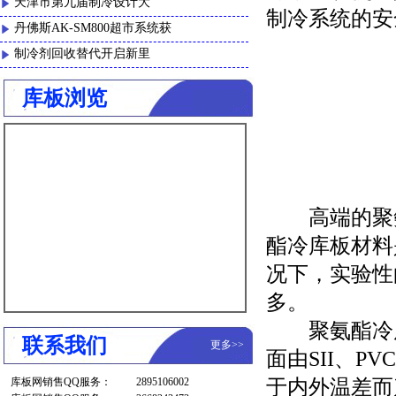
天津市第九届制冷设计大
制冷系统的安
丹佛斯AK-SM800超市系统获
制冷剂回收替代开启新里
库板浏览
高端的聚氨
酯冷库板材料
况下，实验性
多。
聚氨酯冷库
联系我们
更多
>>
面由SII、
库板网销售QQ服务：
2895106002
于内外温差而