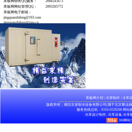
库板网销售QQ服务：
2668243473
库板网网站管理QQ：
2093265772
库板网电子邮箱：
jingquanzhileng@163.com
jingquanzhileng@sina.cn
库板网介绍
|
冷库制作
|
冷库
版权所有：廊坊京泉制冷设备有限公司(属于北京黎达
服务热线总机：0316-6528268 网站邮箱：
冷库设计制作,
冷库设备,
冷库板
51La
360网