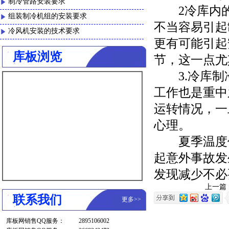
制冷管路安装要求
2冷库内的
组装制冷机组的安装要求
不当容易引起
冷风机安装的技术要求
更有可能引起
库板浏览
节，这一点尤
3.冷库制冷
工作也是重中
运转情况，一
心理。
夏季温度偏
起意外事故发
发现减少不必
上一篇
联系我们
更多
>>
库板网销售QQ服务：
2895106002