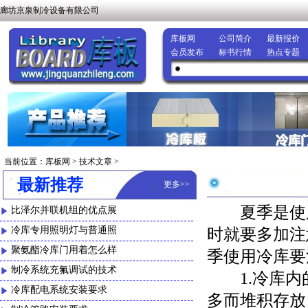
廊坊京泉制冷设备有限公司
库板网
公司简介
最新报价
会员发布
标书行情
热点专题
当前位置：
库板网
>
技术文章
>
最新推荐
更多
>>
夏季是使用
比泽尔并联机组的优点展
冷库专用照明灯与普通照
时就要多加注
聚氨酯冷库门用着怎么样
季使用冷库要
制冷系统充氟调试的技术
1.冷库内
冷库配电系统安装要求
多而堆积存放