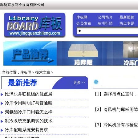
廊坊京泉制冷设备有限公司
库板网
公司简介
最新报价
会员发布
标书行情
热点专题
当前位置：
库板网
>
技术文章
>
最新推荐
更多
>>
比泽尔并联机组的优点展
【1】选择吊点位置时
冷库专用照明灯与普通照
【2】冷风机与库板间
聚氨酯冷库门用着怎么样
制冷系统充氟调试的技术
【3】冷风机所有吊栓
冷库配电系统安装要求