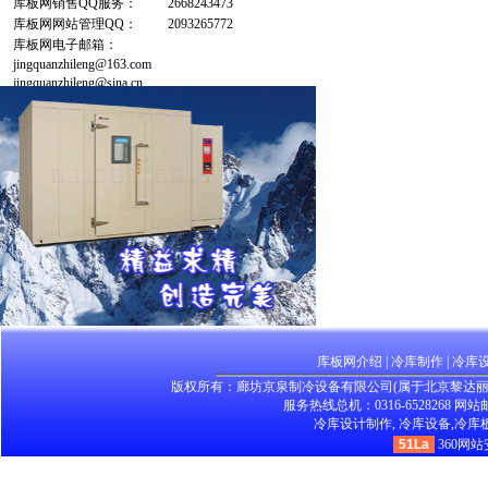
库板网销售QQ服务：
2668243473
库板网网站管理QQ：
2093265772
库板网电子邮箱：
jingquanzhileng@163.com
jingquanzhileng@sina.cn
库板网介绍
|
冷库制作
|
冷库
版权所有：廊坊京泉制冷设备有限公司(属于北京黎达
服务热线总机：0316-6528268 网站邮箱：
冷库设计制作,
冷库设备,
冷库板
51La
360网