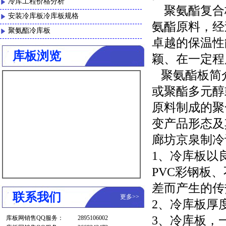
冷库工程价格分析
聚氨酯复合
安装冷库板冷库板规格
氨酯原料，经
聚氨酯冷库板
卓越的保温性
库板浏览
颖、在一定程
聚氨酯板简介
或聚酯多元醇
原料制成的聚
变产品形态及
廊坊京泉制冷
1、冷库板以
PVC彩钢板
差而产生的传
联系我们
更多
>>
2、冷库板厚度规
3、冷库板，
库板网销售QQ服务：
2895106002