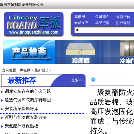
廊坊京泉制冷设备有限公司
库板网
公司简介
最新报价
会员发布
标书行情
热点专题
当前位置：
库板网
>
最新报价
>
最新推荐
更多
>>
聚氨酯防火
调库安装存在的什么问题
建造气调库气调库有哪些
品质岩棉、玻
安装蔬菜保鲜冷库
高压发泡固化
新型节能冷库安装方法
而成，与传统
聚氨酯外墙保温板
持久。