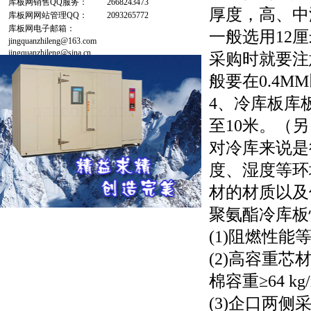
库板网销售QQ服务：
2668243473
厚度，高、中
库板网网站管理QQ：
2093265772
库板网电子邮箱：
一般选用12
jingquanzhileng@163.com
jingquanzhileng@sina.cn
采购时就要注
般要在0.4M
4、冷库板库
至10米。（
对冷库来说是
度、湿度等环
材的材质以及
聚氨酯冷库板
(1)阻燃性
(2)高容重芯
棉容重≥64 kg
(3)企口两