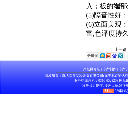
入；板的端部
(5)隔音性好
(6)立面美
富,色泽度持久
上一篇
库板网介绍
|
冷库制作
|
冷库
版权所有：廊坊京泉制冷设备有限公司(属于北京黎达
服务热线总机：0316-6528268 网站邮箱：
冷库设计制作,
冷库设备,
冷库板
51La
360网