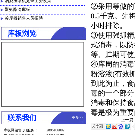
涡旋压缩机竞争生变政策
②采用等傲的
聚氨酯冷库板
0.5千克。
冷库板销售人员招聘
小时排除。
库板浏览
③使用强抓精,
式消毒，以防
等。贮期可使
④库周的消毒可
粉溶液(有效抓0
到此为止，食
毒的一个部分
消毒和保持食
毒是极为重要
联系我们
更多
>>
上一篇
库板网销售QQ服务：
2895106002