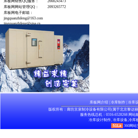
库板网销售QQ服务：
2668243473
库板网网站管理QQ：
2093265772
库板网电子邮箱：
jingquanzhileng@163.com
jingquanzhileng@sina.cn
库板网介绍
|
冷库制作
|
冷库
版权所有：廊坊京泉制冷设备有限公司(属于北京黎达
服务热线总机：0316-6528268 网站邮箱：
冷库设计制作,
冷库设备,
冷库板
51La
360网