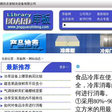
廊坊京泉制冷设备有限公司
库板网
公司简介
最新报价
会员发布
标书行情
热点专题
当前位置：
库板网
>
网站动态
>
最新推荐
更多
>>
食品冷库在使
冷库设备上哪里购买比较
建造果蔬保鲜库不应贪小
全，冷库消毒
气调保鲜库贮藏樱桃需要
何进行消毒。
冷库安装系统内不能有任
①采用80%~
如何对食品冷库进行消毒
立方米的用最