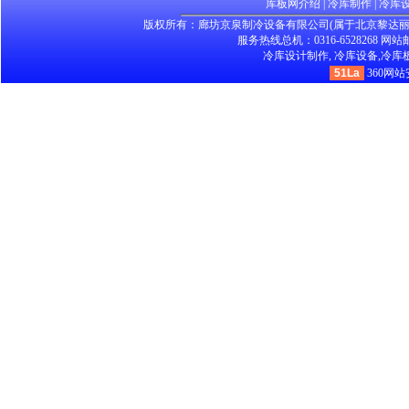
库板网介绍
|
冷库制作
|
冷库
版权所有：廊坊京泉制冷设备有限公司(属于北京黎达
服务热线总机：0316-6528268 网站邮箱：
冷库设计制作,
冷库设备,
冷库板
51La
360网