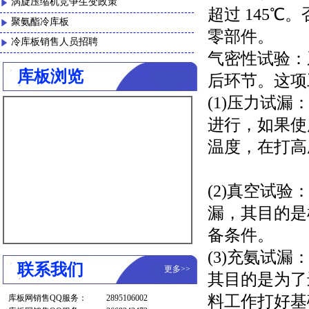
涡旋压缩机竞争生变政策
超过 145
聚氨酯冷库板
零部件。
冷库板销售人员招聘
气密性试验：
库板浏览
后环节。这项
(1)压力试
进行，如果使
温度，在打高
(2)真空试
漏，其目的是
备条件。
(3)充氨试
联系我们
更多
>>
其目的是为了
料工作打好基
库板网销售QQ服务：
2895106002