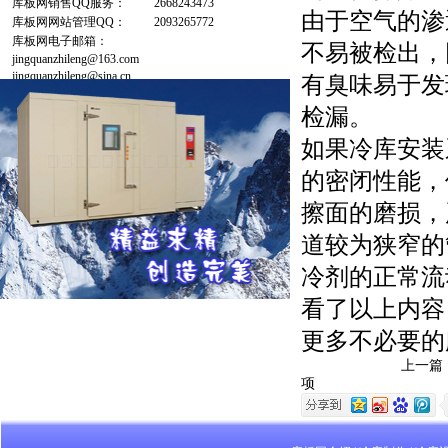
库板网销售QQ服务：
2668243473
由于空气的渗
库板网网站管理QQ：
2093265772
库板网电子邮箱：
不易被检出，
jingquanzhileng@163.com
jingquanzhileng@sina.cn
有臭味易于发
检漏。
如果冷库安装
的密闭性能，
擦面的磨损，
道较为狭窄的
冷剂的正常流
看了以上内容
更多不必要的
上一篇
项