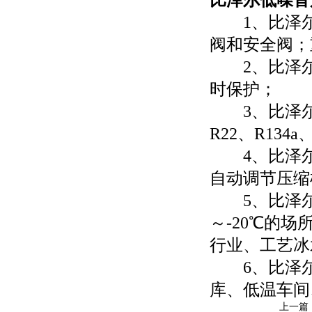
比泽尔低噪音
1、比泽尔
阀和安全阀；
2、比泽尔
时保护；
3、比泽尔
R22、R134a
4、比泽尔
自动调节压缩
5、比泽尔低
～-20℃的
行业、工艺冰
6、比泽尔
库、低温车间
上一篇