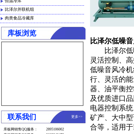
恒温冷库
比泽尔并联机组
肉类食品冷藏库
库板浏览
比泽尔低噪音
比泽尔低噪
灵活控制、高
低噪音风冷机
行、灵活的能
器、油平衡控
及优质进口品
电器控制系统
联系我们
矿产、大中型
更多
>>
合等，适用于R2
库板网销售QQ服务：
2895106002