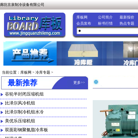
廊坊京泉制冷设备有限公司
库板网
公司简介
最新报价
会员发布
标书行情
热点专题
当前位置：
库板网
>
冷库专题
>
最新推荐
更多
>>
谷轮半封闭压缩机组
比泽尔风冷机组
比泽尔制冷机组水冷
美优乐压缩机组
双面彩钢聚氨脂冷库板