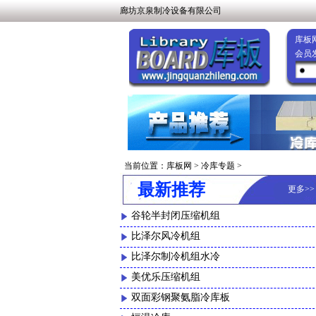
廊坊京泉制冷设备有限公司
库板
会员
当前位置：
库板网
>
冷库专题
>
最新推荐
更多
>
谷轮半封闭压缩机组
比泽尔风冷机组
比泽尔制冷机组水冷
美优乐压缩机组
双面彩钢聚氨脂冷库板