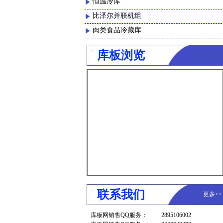
恒温冷库
比泽尔并联机组
肉类食品冷藏库
库板浏览
联系我们
更多
>
库板网销售QQ服务：
2895106002