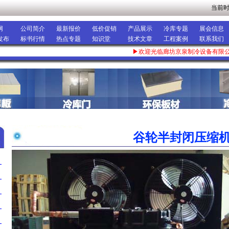
当前
网
公司简介
最新报价
低价促销
产品展示
冷库专题
展会信息
发布
标书行情
热点专题
知识堂
技术文章
工程案例
联系我们
▶欢迎光临廊坊京泉制冷设备有限公
谷轮半封闭压缩
>